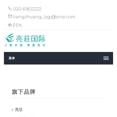
020-61822222
liangzhuang_lzgj@sina.com
中
/
EN
菜单
旗下品牌
亮荘