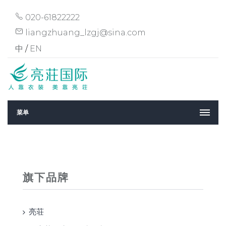
020-61822222
liangzhuang_lzgj@sina.com
中
/
EN
菜单
旗下品牌
亮荘